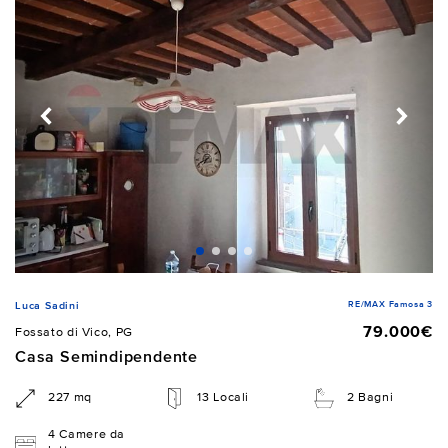
RE/MAX Famosa 3
Luca Sadini
79.000€
Fossato di Vico, PG
Casa Semindipendente
227 mq
13 Locali
2 Bagni
4 Camere da