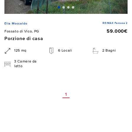
RE/MAX Famosa 2
Elia Moccaldo
59.000€
Fossato di Vico, PG
Porzione di casa
125 mq
6 Locali
2 Bagni
3 Camere da
letto
1