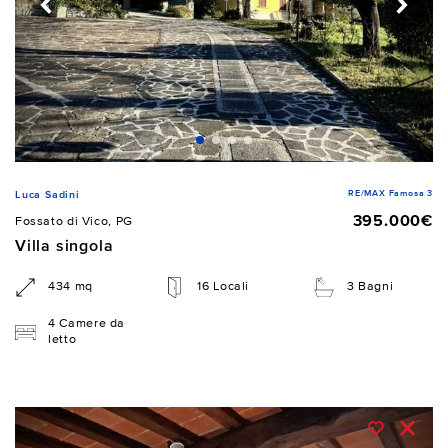
RE/MAX Famosa 3
Luca Sadini
395.000€
Fossato di Vico, PG
Villa singola
434 mq
16 Locali
3 Bagni
4 Camere da
letto