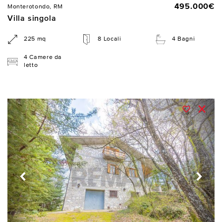
495.000€
Monterotondo, RM
Villa singola
225 mq
8 Locali
4 Bagni
4 Camere da
letto