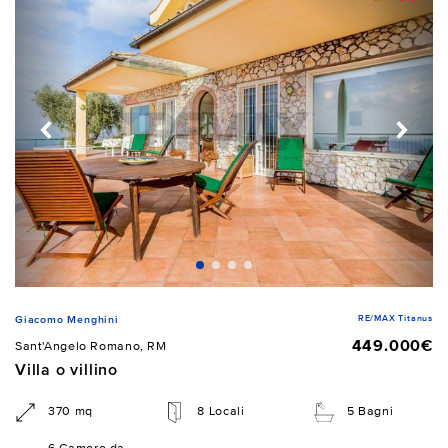
RE/MAX Titanus
Giacomo Menghini
449.000€
Sant'Angelo Romano, RM
Villa o villino
370 mq
8 Locali
5 Bagni