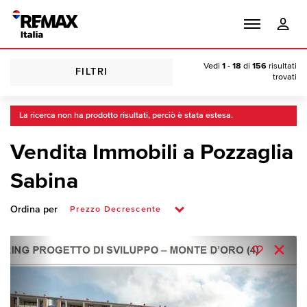
Vedi
1 - 18
di
156
risultati
FILTRI
trovati
La ricerca non ha prodotto risultati, perciò è stata estesa.
Vendita Immobili a Pozzaglia
Sabina
Ordina per