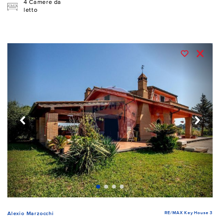
4 Camere da
letto
RE/MAX Key House 3
Alexio Marzocchi