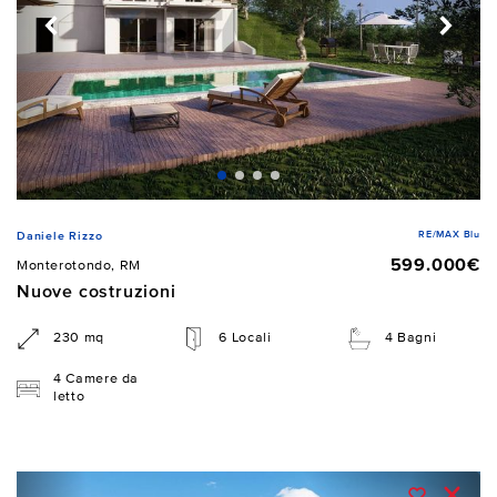
RE/MAX Blu
Daniele Rizzo
599.000€
Monterotondo, RM
Nuove costruzioni
230 mq
6 Locali
4 Bagni
4 Camere da
letto