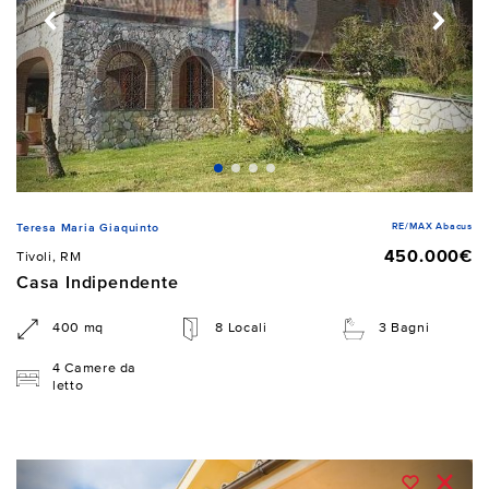
RE/MAX Abacus
Teresa Maria Giaquinto
450.000€
Tivoli, RM
Casa Indipendente
400 mq
8 Locali
3 Bagni
4 Camere da
letto