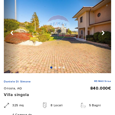
RE/MAX Sirius
Daniele Di Simone
840.000€
Oricola, AQ
Villa singola
325 mq
8 Locali
5 Bagni
4 Camere da