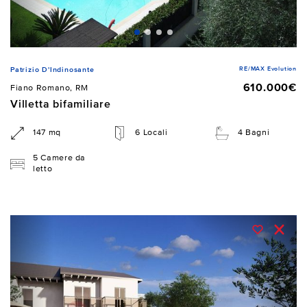
RE/MAX Evolution
Patrizio D'Indinosante
610.000€
Fiano Romano, RM
Villetta bifamiliare
147 mq
6 Locali
4 Bagni
5 Camere da
letto