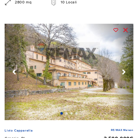
2800 mq
10 Locali
RE/MAX Maison
Livio Capparella