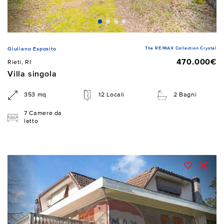
The RE/MAX Collection Crystal
Giuliano Esposito
470.000€
Rieti, RI
Villa singola
353 mq
12 Locali
2 Bagni
7 Camere da
letto