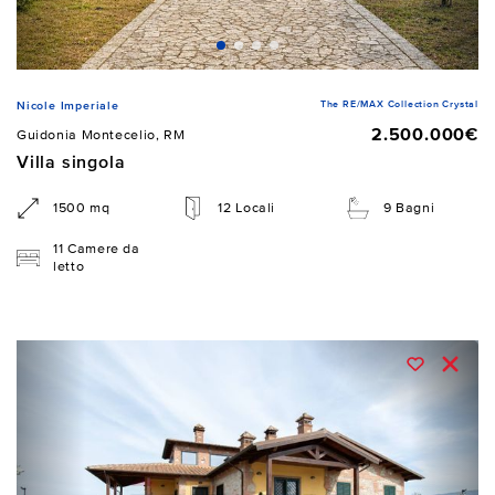
The RE/MAX Collection Crystal
Nicole Imperiale
2.500.000€
Guidonia Montecelio, RM
Villa singola
1500 mq
12 Locali
9 Bagni
11 Camere da
letto