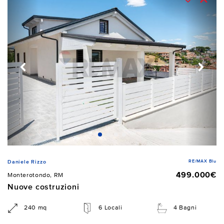
RE/MAX Blu
Daniele Rizzo
499.000€
Monterotondo, RM
Nuove costruzioni
240 mq
6 Locali
4 Bagni