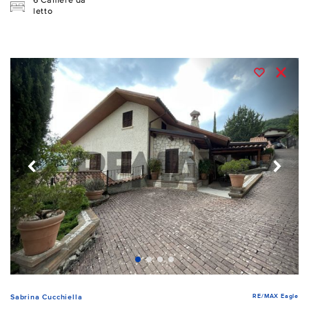
6 Camere da
letto
RE/MAX Eagle
Sabrina Cucchiella