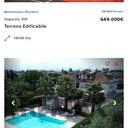
RE/MAX Premier
Maximiliano Piacitelli
649.000€
Zagarolo, RM
Terreno Edificabile
13095 mq