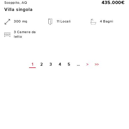
435.000€
Scoppito, AQ
Villa singola
300 mq
11 Locali
4 Bagni
3 Camere da
letto
1
2
3
4
5
…
>
>>