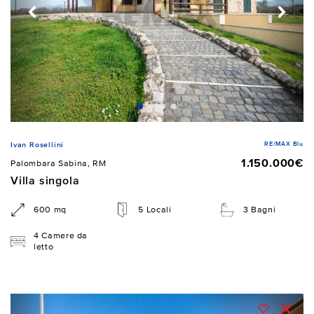
RE/MAX Blu
Ivan Rosellini
1.150.000€
Palombara Sabina, RM
Villa singola
600 mq
5 Locali
3 Bagni
4 Camere da
letto