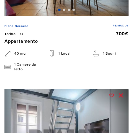
RE/MAX Up
Elena Bersano
700€
Torino, TO
Appartamento
40 mq
1 Locali
1 Bagni
1 Camere da
letto