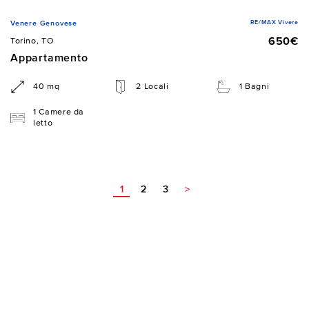
RE/MAX Vivere
Venere Genovese
650€
Torino, TO
Appartamento
40 mq
2 Locali
1 Bagni
1 Camere da
letto
1
2
3
>