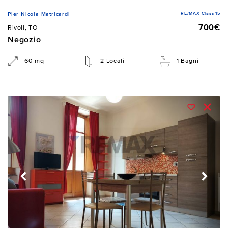
RE/MAX Class 15
Pier Nicola Matricardi
700€
Rivoli, TO
Negozio
60 mq
2 Locali
1 Bagni