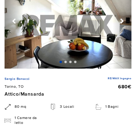
RE/MAX Ingegno
Sergio Bonacci
680€
Torino, TO
Attico/Mansarda
80 mq
3 Locali
1 Bagni
1 Camere da
letto