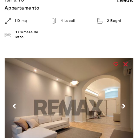
1.590€
Torino, TO
Appartamento
110 mq
4 Locali
2 Bagni
3 Camere da
letto