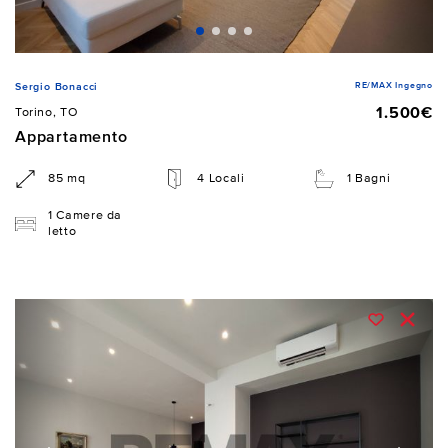
RE/MAX Ingegno
Sergio Bonacci
1.500€
Torino, TO
Appartamento
85 mq
4 Locali
1 Bagni
1 Camere da
letto