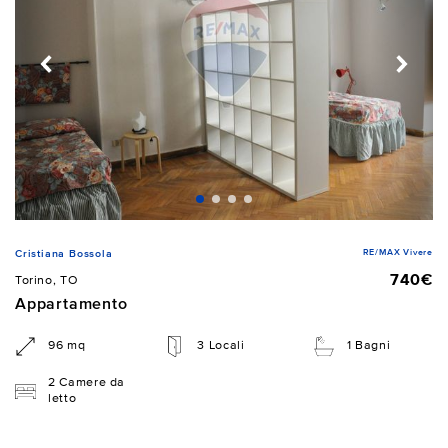
RE/MAX Vivere
Cristiana Bossola
740€
Torino, TO
Appartamento
96 mq
3 Locali
1 Bagni
2 Camere da
letto