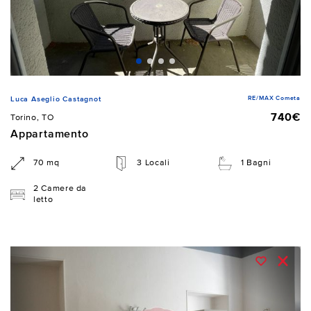
RE/MAX Cometa
Luca Aseglio Castagnot
740€
Torino, TO
Appartamento
70 mq
3 Locali
1 Bagni
2 Camere da
letto