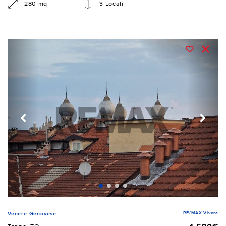
280 mq
3 Locali
RE/MAX Vivere
Venere Genovese