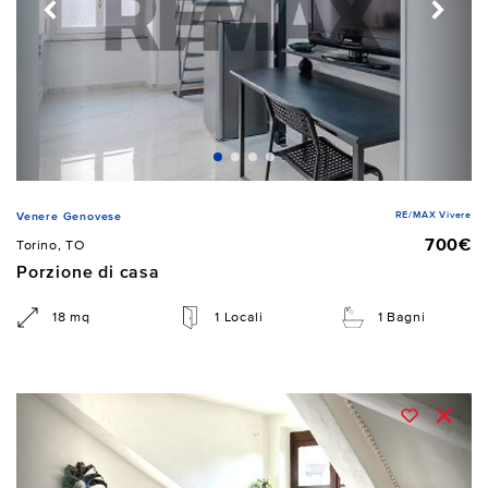
RE/MAX Vivere
Venere Genovese
700€
Torino, TO
Porzione di casa
18 mq
1 Locali
1 Bagni