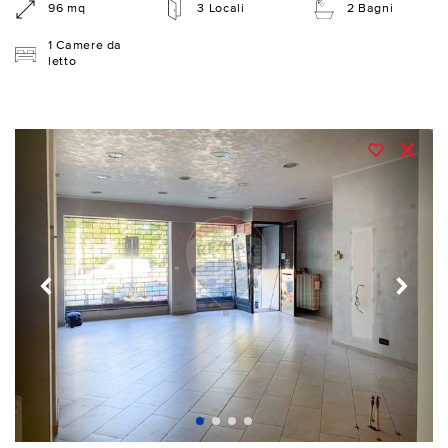
96 mq
3 Locali
2 Bagni
1 Camere da
letto