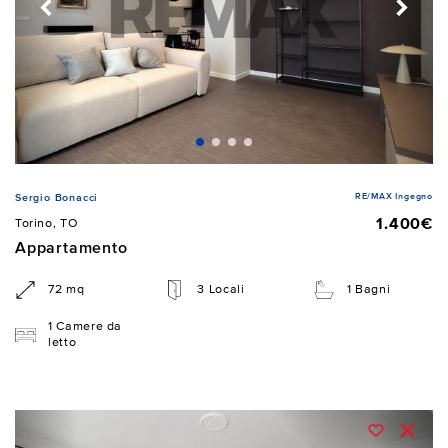
RE/MAX Ingegno
Sergio Bonacci
1.400€
Torino, TO
Appartamento
72 mq
3 Locali
1 Bagni
1 Camere da
letto