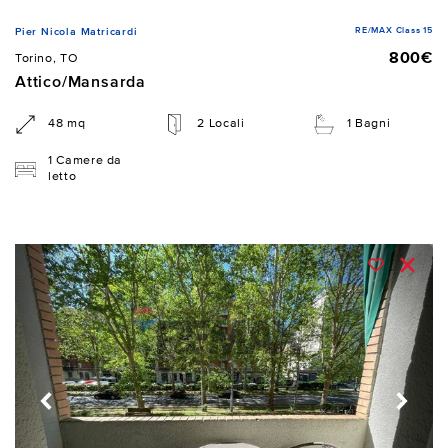
RE/MAX Class 15
Pier Nicola Matricardi
800€
Torino, TO
Attico/Mansarda
48 mq
2 Locali
1 Bagni
1 Camere da
letto