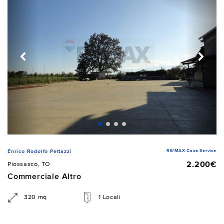
RE/MAX Casa Service
Enrico Rodolfo Pettazzi
2.200€
Piossasco, TO
Commerciale Altro
320 mq
1 Locali