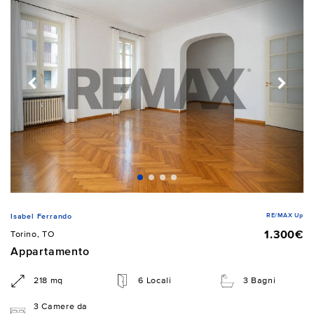
RE/MAX Up
Isabel Ferrando
1.300€
Torino, TO
Appartamento
218 mq
6 Locali
3 Bagni
3 Camere da