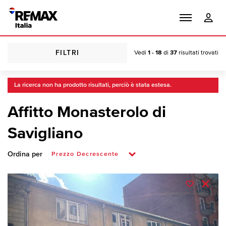
FILTRI
Vedi
1 - 18
di
37
risultati trovati
La ricerca non ha prodotto risultati, perciò è stata estesa.
Affitto Monasterolo di
Savigliano
Ordina per