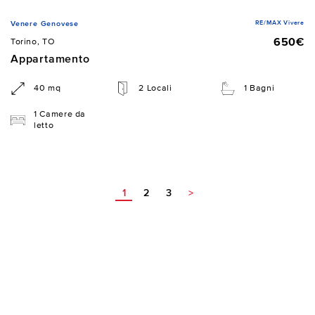
RE/MAX Vivere
Venere Genovese
650€
Torino, TO
Appartamento
40 mq
2 Locali
1 Bagni
1 Camere da
letto
1
2
3
>