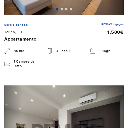
RE/MAX Ingegno
Sergio Bonacci
1.500€
Torino, TO
Appartamento
85 mq
4 Locali
1 Bagni
1 Camere da
letto