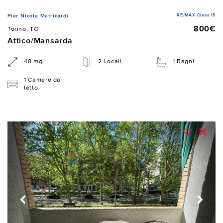
RE/MAX Class 15
Pier Nicola Matricardi
800€
Torino, TO
Attico/Mansarda
48 mq
2 Locali
1 Bagni
1 Camere da
letto