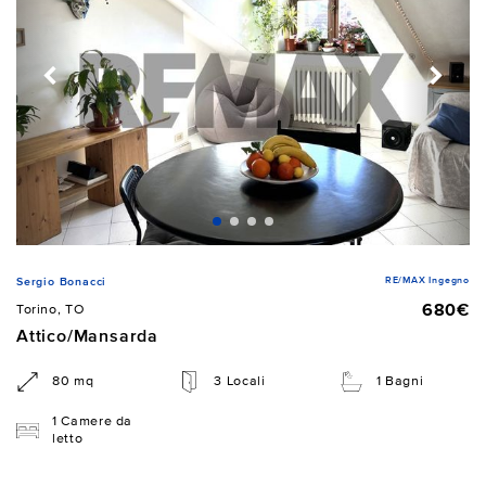
RE/MAX Ingegno
Sergio Bonacci
680€
Torino, TO
Attico/Mansarda
80 mq
3 Locali
1 Bagni
1 Camere da
letto