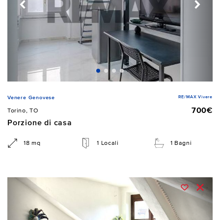
RE/MAX Vivere
Venere Genovese
700€
Torino, TO
Porzione di casa
18 mq
1 Locali
1 Bagni