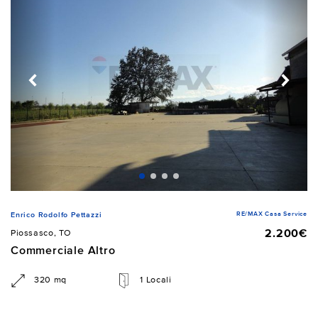
RE/MAX Casa Service
Enrico Rodolfo Pettazzi
2.200€
Piossasco, TO
Commerciale Altro
320 mq
1 Locali