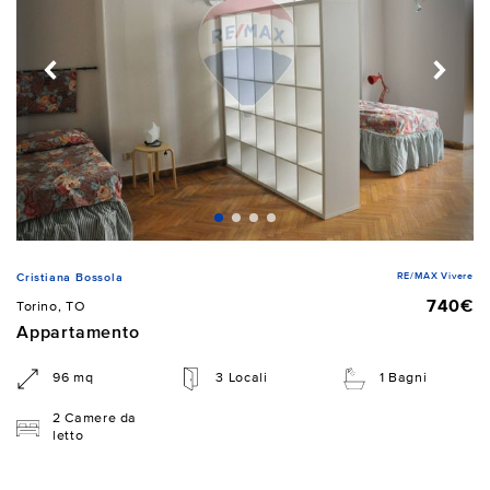
RE/MAX Vivere
Cristiana Bossola
740€
Torino, TO
Appartamento
96 mq
3 Locali
1 Bagni
2 Camere da
letto