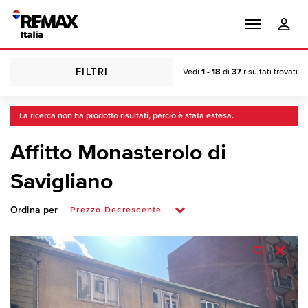
FILTRI
Vedi
1 - 18
di
37
risultati trovati
La ricerca non ha prodotto risultati, perciò è stata estesa.
Affitto Monasterolo di
Savigliano
Ordina per