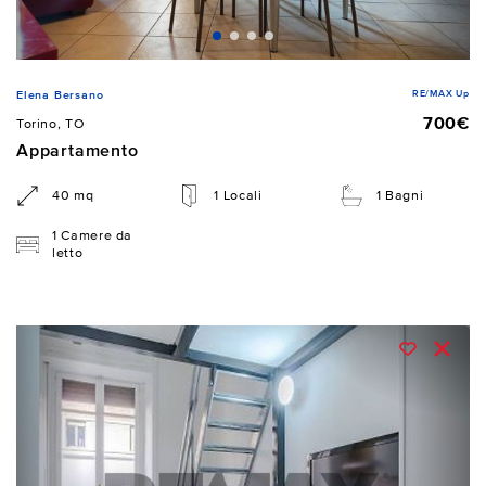
RE/MAX Up
Elena Bersano
700€
Torino, TO
Appartamento
40 mq
1 Locali
1 Bagni
1 Camere da
letto