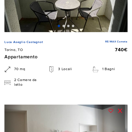
RE/MAX Cometa
Luca Aseglio Castagnot
740€
Torino, TO
Appartamento
70 mq
3 Locali
1 Bagni
2 Camere da
letto