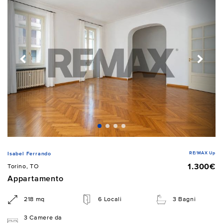
RE/MAX Up
Isabel Ferrando
1.300€
Torino, TO
Appartamento
218 mq
6 Locali
3 Bagni
3 Camere da