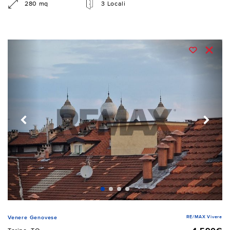
280 mq
3 Locali
RE/MAX Vivere
Venere Genovese