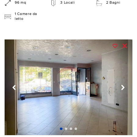
96 mq
3 Locali
2 Bagni
1 Camere da
letto