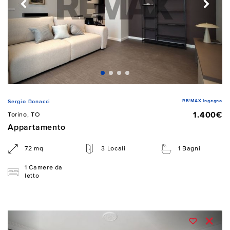
RE/MAX Ingegno
Sergio Bonacci
1.400€
Torino, TO
Appartamento
72 mq
3 Locali
1 Bagni
1 Camere da
letto