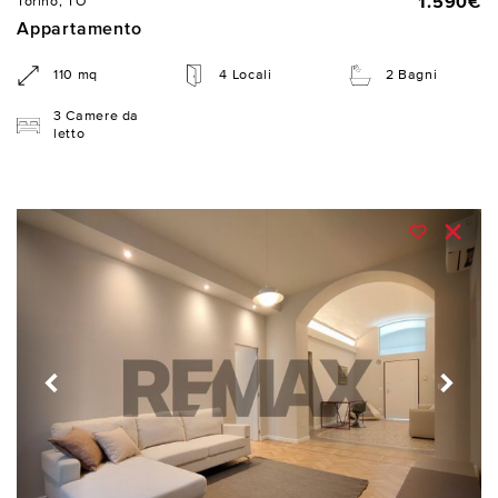
1.590€
Torino, TO
Appartamento
110 mq
4 Locali
2 Bagni
3 Camere da
letto