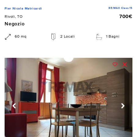
RE/MAX Class 15
Pier Nicola Matricardi
700€
Rivoli, TO
Negozio
60 mq
2 Locali
1 Bagni