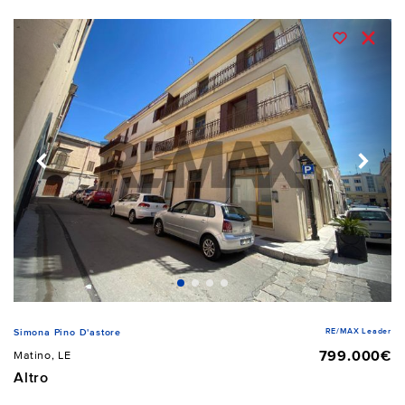
RE/MAX Leader
Simona Pino D'astore
799.000€
Matino, LE
Altro