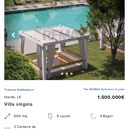
The RE/MAX Collection Crystal
Tiziana Sabbatucci
1.500.000€
Nardò, LE
Villa singola
500 mq
5 Locali
4 Bagni
3 Camere da