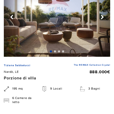
The RE/MAX Collection Crystal
Tiziana Sabbatucci
888.000€
Nardò, LE
Porzione di villa
195 mq
9 Locali
3 Bagni
6 Camere da
letto