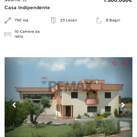
1.500.000€
Galatina, LE
Casa Indipendente
750 mq
23 Locali
8 Bagni
10 Camere da
letto