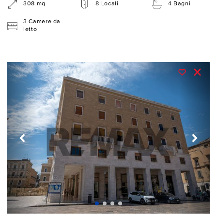
308 mq
8 Locali
4 Bagni
3 Camere da
letto