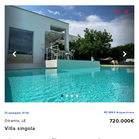
RE/MAX Acquachiara
Giuseppe Vitti
720.000€
Otranto, LE
Villa singola