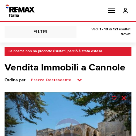
Vedi
1 - 18
di
121
risultati
FILTRI
trovati
La ricerca non ha prodotto risultati, perciò è stata estesa.
Vendita Immobili a Cannole
Ordina per