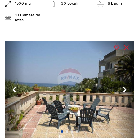
1500 mq
30 Locali
6 Bagni
10 Camere da
letto