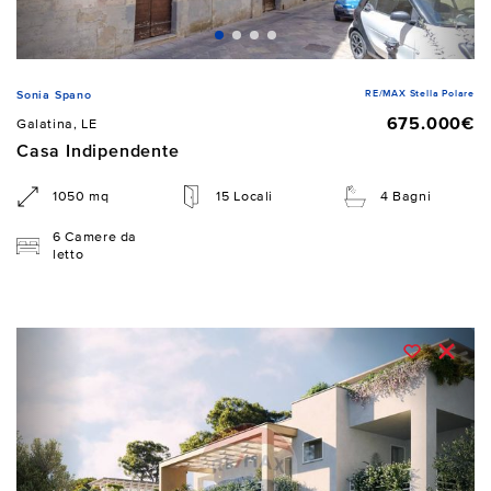
RE/MAX Stella Polare
Sonia Spano
675.000€
Galatina, LE
Casa Indipendente
1050 mq
15 Locali
4 Bagni
6 Camere da
letto