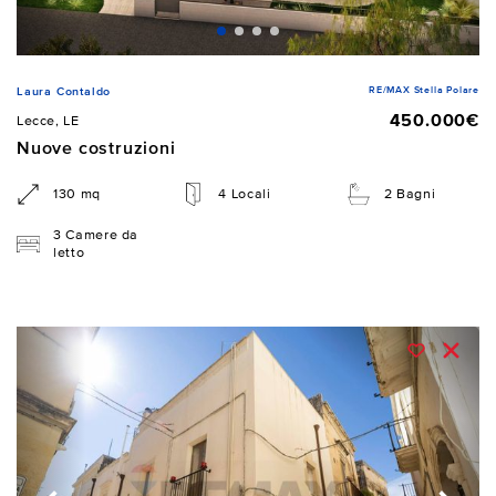
RE/MAX Stella Polare
Laura Contaldo
450.000€
Lecce, LE
Nuove costruzioni
130 mq
4 Locali
2 Bagni
3 Camere da
letto