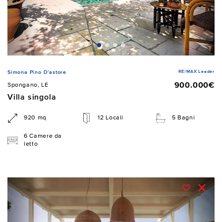
RE/MAX Leader
Simona Pino D'astore
900.000€
Spongano, LE
Villa singola
920 mq
12 Locali
5 Bagni
6 Camere da
letto