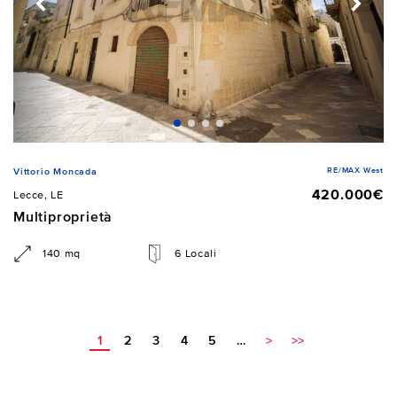
RE/MAX West
Vittorio Moncada
420.000€
Lecce, LE
Multiproprietà
140 mq
6 Locali
1
2
3
4
5
…
>
>>