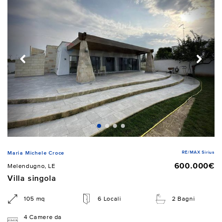
RE/MAX Sirius
Maria Michele Croce
600.000€
Melendugno, LE
Villa singola
105 mq
6 Locali
2 Bagni
4 Camere da