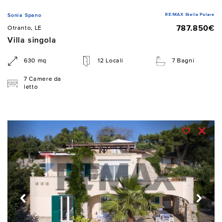
RE/MAX Stella Polare
Sonia Spano
787.850€
Otranto, LE
Villa singola
630 mq
12 Locali
7 Bagni
7 Camere da
letto