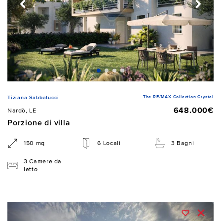
The RE/MAX Collection Crystal
Tiziana Sabbatucci
648.000€
Nardò, LE
Porzione di villa
150 mq
6 Locali
3 Bagni
3 Camere da
letto