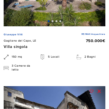
RE/MAX Acquachiara
Giuseppe Vitti
750.000€
Gagliano del Capo, LE
Villa singola
150 mq
5 Locali
2 Bagni
3 Camere da
letto