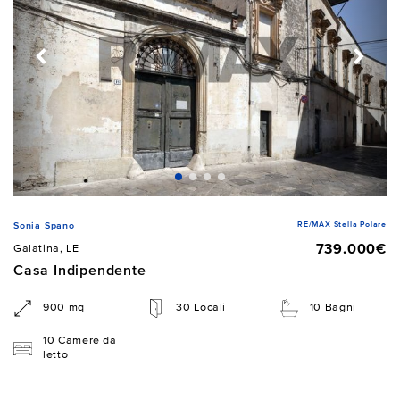
RE/MAX Stella Polare
Sonia Spano
739.000€
Galatina, LE
Casa Indipendente
900 mq
30 Locali
10 Bagni
10 Camere da
letto