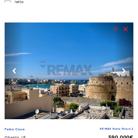
letto
RE/MAX Stella Polare 2
Fabio Cioce
590.000€
Otranto, LE