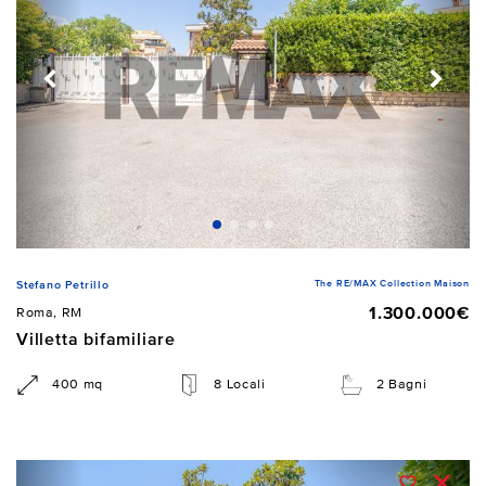
The RE/MAX Collection Maison
Stefano Petrillo
1.300.000€
Roma, RM
Villetta bifamiliare
400 mq
8 Locali
2 Bagni