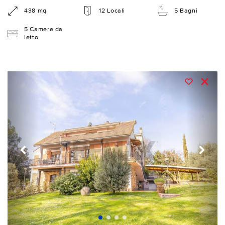
438 mq
12 Locali
5 Bagni
5 Camere da
letto