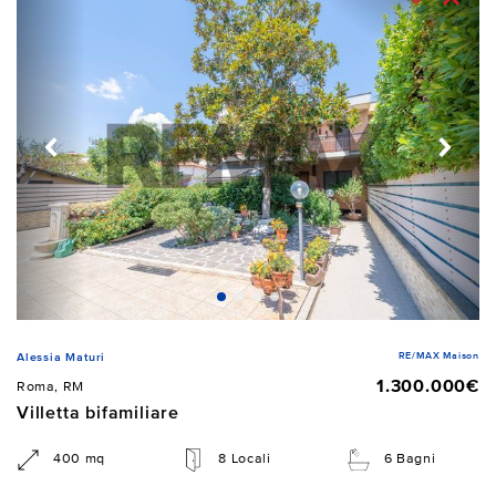
RE/MAX Maison
Alessia Maturi
1.300.000€
Roma, RM
Villetta bifamiliare
400 mq
8 Locali
6 Bagni