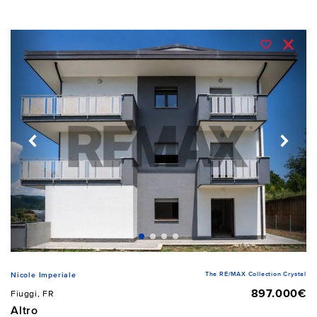
The RE/MAX Collection Crystal
Nicole Imperiale
897.000€
Fiuggi, FR
Altro