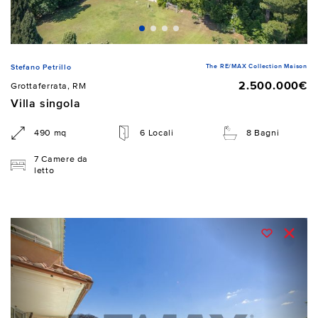
The RE/MAX Collection Maison
Stefano Petrillo
2.500.000€
Grottaferrata, RM
Villa singola
490 mq
6 Locali
8 Bagni
7 Camere da
letto