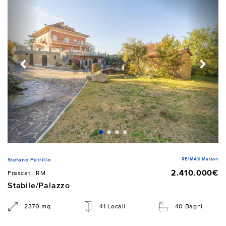
RE/MAX Maison
Stefano Petrillo
2.410.000€
Frascati, RM
Stabile/Palazzo
2370 mq
41 Locali
40 Bagni