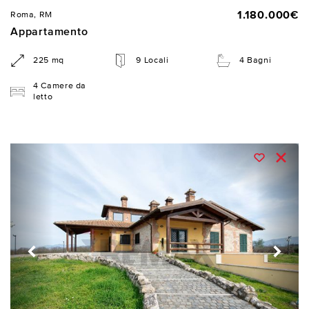
1.180.000€
Roma, RM
Appartamento
225 mq
9 Locali
4 Bagni
4 Camere da
letto