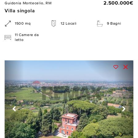
2.500.000€
Guidonia Montecelio, RM
Villa singola
1500 mq
12 Locali
9 Bagni
11 Camere da
letto