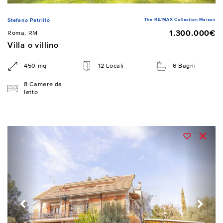
The RE/MAX Collection Maison
Stefano Petrillo
1.300.000€
Roma, RM
Villa o villino
450 mq
12 Locali
6 Bagni
8 Camere da
letto