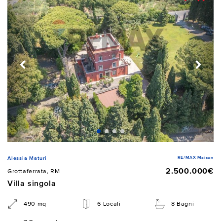
RE/MAX Maison
Alessia Maturi
2.500.000€
Grottaferrata, RM
Villa singola
490 mq
6 Locali
8 Bagni