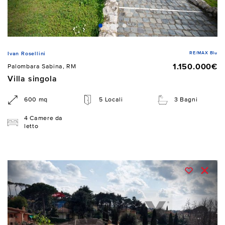
RE/MAX Blu
Ivan Rosellini
1.150.000€
Palombara Sabina, RM
Villa singola
600 mq
5 Locali
3 Bagni
4 Camere da
letto