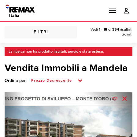
Vedi
1 - 18
di
354
risultati
FILTRI
trovati
La ricerca non ha prodotto risultati, perciò è stata estesa.
Vendita Immobili a Mandela
Ordina per